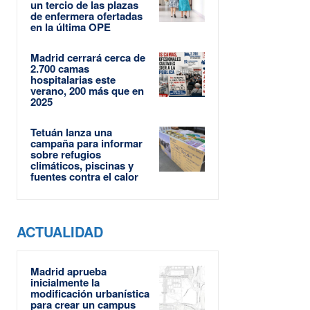
un tercio de las plazas
de enfermera ofertadas
en la última OPE
Madrid cerrará cerca de
2.700 camas
hospitalarias este
verano, 200 más que en
2025
Tetuán lanza una
campaña para informar
sobre refugios
climáticos, piscinas y
fuentes contra el calor
ACTUALIDAD
Madrid aprueba
inicialmente la
modificación urbanística
para crear un campus