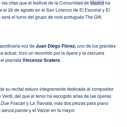
 las citas que el festival de la Comunidad de
Madrid
ha
 el 26 de agosto en el San Lorenzo de El Escorial y El
será el turno del grupo de rock portugués The Gift.
raordinaria voz de
Juan Diego Flórez,
uno de los grandes
ica actual, hizo un recorrido por la ópera y la zarzuela
el pianista
Vincenzo Scalera
.
de su recital estuvo íntegramente dedicada al compositor
 Verdi, del que el tenor ha escogido arias de las óperas
 I Due Foscari
y
La Traviata,
más dos piezas para piano
senza parole
y el Valzer en fa mayor.