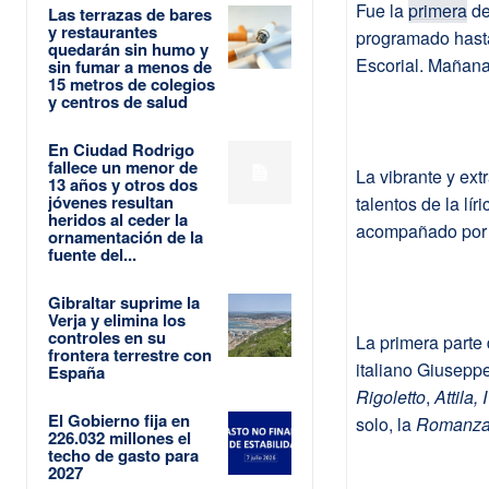
Fue la
primera
de
Las terrazas de bares
y restaurantes
programado hasta
quedarán sin humo y
Escorial. Mañana 
sin fumar a menos de
15 metros de colegios
y centros de salud
En Ciudad Rodrigo
fallece un menor de
La vibrante y ext
13 años y otros dos
jóvenes resultan
talentos de la lír
heridos al ceder la
acompañado por 
ornamentación de la
fuente del...
Gibraltar suprime la
Verja y elimina los
controles en su
La primera parte 
frontera terrestre con
italiano Giuseppe
España
Rigoletto
,
Attila,
El Gobierno fija en
solo, la
Romanza 
226.032 millones el
techo de gasto para
2027