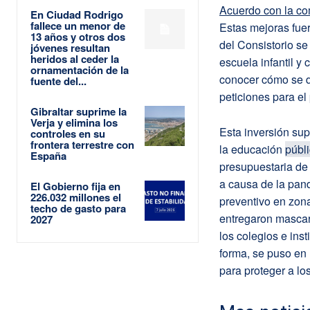
Acuerdo con la c
En Ciudad Rodrigo
fallece un menor de
Estas mejoras fue
13 años y otros dos
del Consistorio se
jóvenes resultan
heridos al ceder la
escuela infantil y
ornamentación de la
conocer cómo se d
fuente del...
peticiones para el
Gibraltar suprime la
Verja y elimina los
Esta inversión su
controles en su
frontera terrestre con
la educación
públ
España
presupuestaria de 
a causa de la pand
El Gobierno fija en
226.032 millones el
preventivo en zon
techo de gasto para
entregaron mascari
2027
los colegios e ins
forma, se puso en 
para proteger a lo