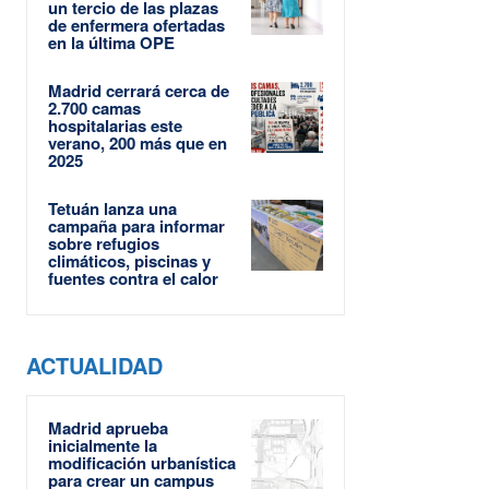
un tercio de las plazas
de enfermera ofertadas
en la última OPE
Madrid cerrará cerca de
2.700 camas
hospitalarias este
verano, 200 más que en
2025
Tetuán lanza una
campaña para informar
sobre refugios
climáticos, piscinas y
fuentes contra el calor
ACTUALIDAD
Madrid aprueba
inicialmente la
modificación urbanística
para crear un campus