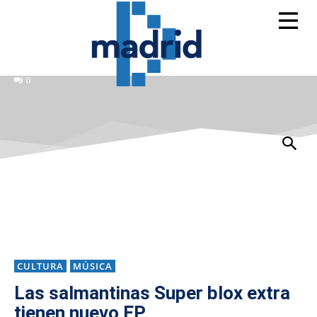
0
CULTURA
MÚSICA
Las salmantinas Super blox extra
tienen nuevo EP