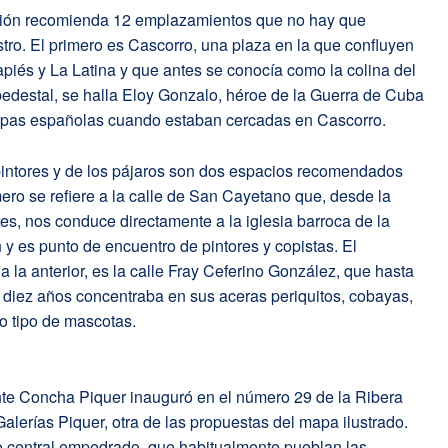
ción recomienda 12 emplazamientos que no hay que
tro. El primero es Cascorro, una plaza en la que confluyen
apiés y La Latina y que antes se conocía como la colina del
pedestal, se halla Eloy Gonzalo, héroe de la Guerra de Cuba
tropas españolas cuando estaban cercadas en Cascorro.
 pintores y de los pájaros son dos espacios recomendados
imero se refiere a la calle de San Cayetano que, desde la
es, nos conduce directamente a la iglesia barroca de la
 es punto de encuentro de pintores y copistas. El
a la anterior, es la calle Fray Ceferino González, que hasta
diez años concentraba en sus aceras periquitos, cobayas,
do tipo de mascotas.
nte Concha Piquer inauguró en el número 29 de la Ribera
Galerías Piquer, otra de las propuestas del mapa ilustrado.
io central empedrado, que habitualmente pueblan las