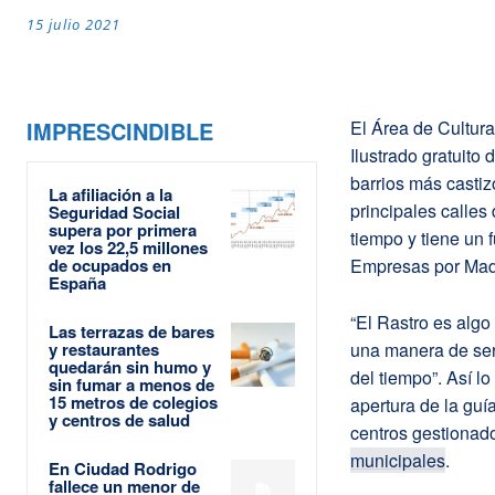
15 julio 2021
IMPRESCINDIBLE
El Área de Cultur
Ilustrado gratuito
barrios más casti
La afiliación a la
principales calles
Seguridad Social
supera por primera
tiempo y tiene un 
vez los 22,5 millones
de ocupados en
Empresas por Madri
España
“El Rastro es algo
Las terrazas de bares
y restaurantes
una manera de ser
quedarán sin humo y
del tiempo”. Así l
sin fumar a menos de
15 metros de colegios
apertura de la guí
y centros de salud
centros gestionado
municipales
.
En Ciudad Rodrigo
fallece un menor de