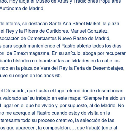
do. Hoy aloja el Museo de Artes y Tradiciones Populares
 Autónoma de Madrid.
de interés, se destacan Santa Ana Street Market, la plaza
del Rey y la Ribera de Curtidores. Manuel González,
Asociación de Comerciantes Nuevo Rastro de Madrid,
 para seguir manteniendo el Rastro abierto todos los días
bril de Eme21magazine. En su artículo, aboga por recuperar
arrio histórico o dinamizar las actividades en la calle los
ndo en la plaza de Vara del Rey la Feria de Desembalajes,
tuvo su origen en los años 60.
el Diosdado, que ilustra el lugar eterno donde desembocan
a valorado así su trabajo en este mapa: “Siempre he sido un
l lugar en el que he vivido y, por supuesto, al de Madrid. No
o me acerque al Rastro cuando estoy de visita en la
nteresante todo su proceso creativo, la selección de las
tos que aparecen, la composición…, que trabajé junto al