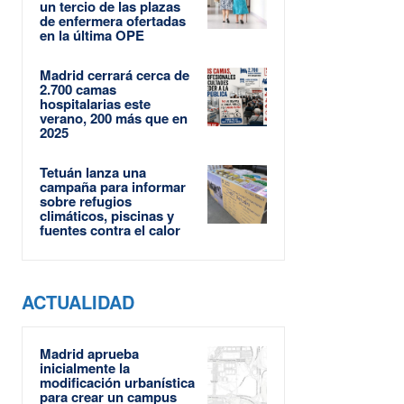
un tercio de las plazas
de enfermera ofertadas
en la última OPE
Madrid cerrará cerca de
2.700 camas
hospitalarias este
verano, 200 más que en
2025
Tetuán lanza una
campaña para informar
sobre refugios
climáticos, piscinas y
fuentes contra el calor
ACTUALIDAD
Madrid aprueba
inicialmente la
modificación urbanística
para crear un campus