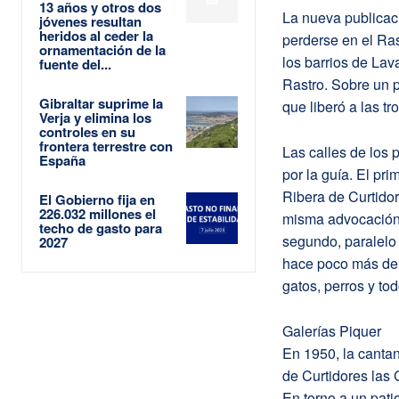
13 años y otros dos
La nueva publica
jóvenes resultan
heridos al ceder la
perderse en el Ras
ornamentación de la
los barrios de Lav
fuente del...
Rastro. Sobre un 
Gibraltar suprime la
que liberó a las 
Verja y elimina los
controles en su
frontera terrestre con
Las calles de los
España
por la guía. El pr
Ribera de Curtidor
El Gobierno fija en
226.032 millones el
misma advocación y
techo de gasto para
segundo, paralelo 
2027
hace poco más de 
gatos, perros y to
Galerías Piquer
En 1950, la canta
de Curtidores las 
En torno a un pat