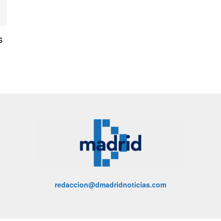
s
redaccion@dmadridnoticias.com