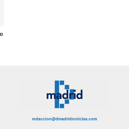
de
redaccion@dmadridnoticias.com