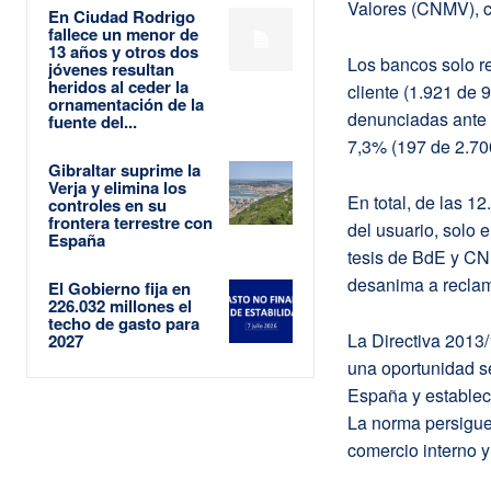
Valores (CNMV), 
En Ciudad Rodrigo
fallece un menor de
13 años y otros dos
Los bancos solo re
jóvenes resultan
heridos al ceder la
cliente (1.921 de 
ornamentación de la
denunciadas ante l
fuente del...
7,3% (197 de 2.700
Gibraltar suprime la
Verja y elimina los
En total, de las 1
controles en su
frontera terrestre con
del usuario, solo 
España
tesis de BdE y CNM
desanima a reclama
El Gobierno fija en
226.032 millones el
techo de gasto para
La Directiva 2013/
2027
una oportunidad s
España y establec
La norma persigue
comercio interno y 