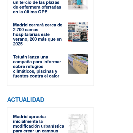
un tercio de las plazas
de enfermera ofertadas
en la última OPE
Madrid cerrará cerca de
2.700 camas
hospitalarias este
verano, 200 más que en
2025
Tetuán lanza una
campaña para informar
sobre refugios
climáticos, piscinas y
fuentes contra el calor
ACTUALIDAD
Madrid aprueba
inicialmente la
modificación urbanística
para crear un campus