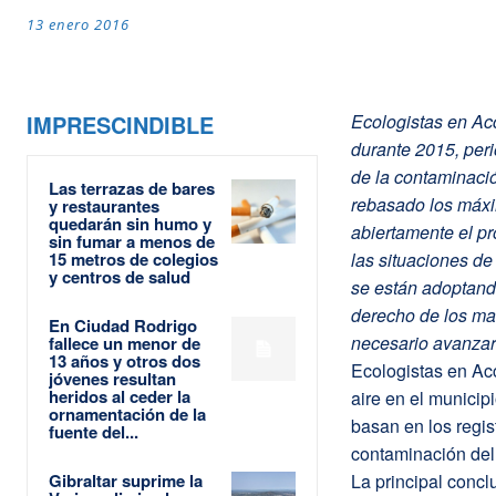
13 enero 2016
IMPRESCINDIBLE
Ecologistas en Acc
durante 2015, per
de la contaminació
Las terrazas de bares
rebasado los máxi
y restaurantes
quedarán sin humo y
abiertamente el pr
sin fumar a menos de
15 metros de colegios
las situaciones de
y centros de salud
se están adoptando
derecho de los mad
En Ciudad Rodrigo
necesario avanzar 
fallece un menor de
13 años y otros dos
Ecologistas en Acc
jóvenes resultan
heridos al ceder la
aire en el municip
ornamentación de la
basan en los regis
fuente del...
contaminación de
Gibraltar suprime la
La principal concl