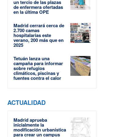
un tercio de las plazas
de enfermera ofertadas
en la última OPE
Madrid cerrará cerca de
2.700 camas
hospitalarias este
verano, 200 más que en
2025
Tetuán lanza una
campaña para informar
sobre refugios
climáticos, piscinas y
fuentes contra el calor
ACTUALIDAD
Madrid aprueba
inicialmente la
modificación urbanística
para crear un campus