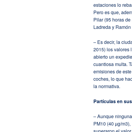
estaciones lo reba
Pero es que, ademá
Pilar (95 horas d
Ladreda y Ramón y 
– Es decir, la ciu
2015) los valores
abierto un expedie
cuantiosa multa. 
emisiones de este
coches, lo que ha
la normativa.
Partículas en su
– Aunque ninguna d
PM10 (40 µg/m3), 
superaron el valor