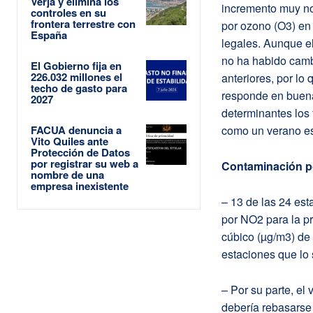
Verja y elimina los
incremento muy no
controles en su
frontera terrestre con
por ozono (O3) en 
España
legales. Aunque el
no ha habido cambi
El Gobierno fija en
226.032 millones el
anteriores, por lo
techo de gasto para
responde en buena
2027
determinantes los 
FACUA denuncia a
como un verano es
Vito Quiles ante
Protección de Datos
por registrar su web a
Contaminación po
nombre de una
empresa inexistente
– 13 de las 24 est
por NO2 para la p
cúbico (µg/m3) de 
estaciones que lo
– Por su parte, el 
debería rebasarse 