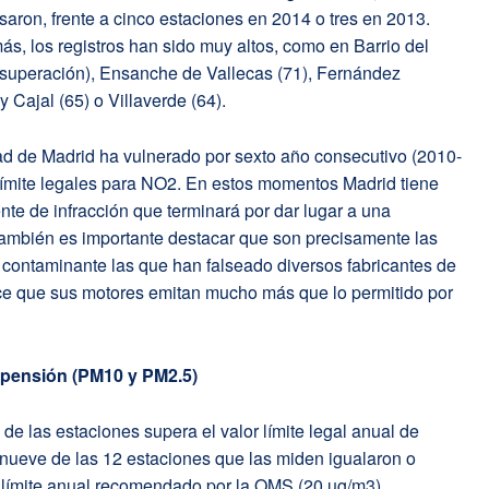
saron, frente a cinco estaciones en 2014 o tres en 2013.
s, los registros han sido muy altos, como en Barrio del
e superación), Ensanche de Vallecas (71), Fernández
Cajal (65) o Villaverde (64).
dad de Madrid ha vulnerado por sexto año consecutivo (2010-
 límite legales para NO2. En estos momentos Madrid tiene
nte de infracción que terminará por dar lugar a una
También es importante destacar que son precisamente las
 contaminante las que han falseado diversos fabricantes de
ce que sus motores emitan mucho más que lo permitido por
spensión (PM10 y PM2.5)
e las estaciones supera el valor límite legal anual de
nueve de las 12 estaciones que las miden igualaron o
 límite anual recomendado por la OMS (20 µg/m3).