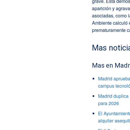
grave. Está demost
aparición y agrava
asociadas, como l
Ambiente calculó e
prematuramente c
Mas notici
Mas en Madr
Madrid aprueba 
campus tecnoló
Madrid duplica
para 2026
El Ayuntamiento
alquiler asequi