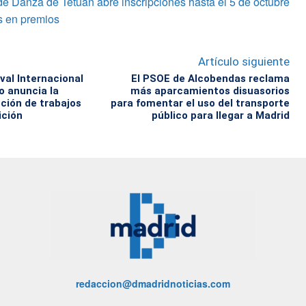
de Danza de Tetuán abre inscripciones hasta el 5 de octubre
s en premios
Artículo siguiente
val Internacional
El PSOE de Alcobendas reclama
o anuncia la
más aparcamientos disuasorios
ción de trabajos
para fomentar el uso del transporte
ición
público para llegar a Madrid
redaccion@dmadridnoticias.com