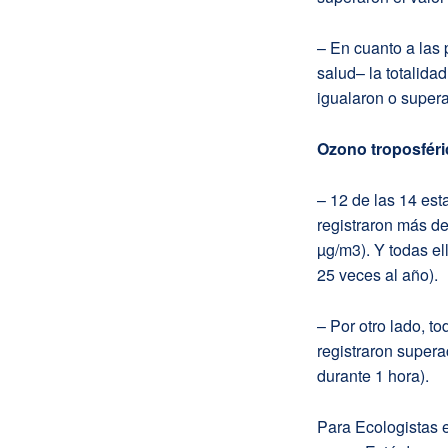
– En cuanto a las 
salud– la totalida
igualaron o supera
Ozono troposféri
– 12 de las 14 es
registraron más de
µg/m3). Y todas e
25 veces al año).
– Por otro lado, t
registraron supera
durante 1 hora).
Para Ecologistas 